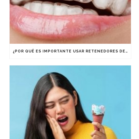
¿POR QUÉ ES IMPORTANTE USAR RETENEDORES DESPUÉS DE UN TRATAMIENTO DE ORTODONCIA?