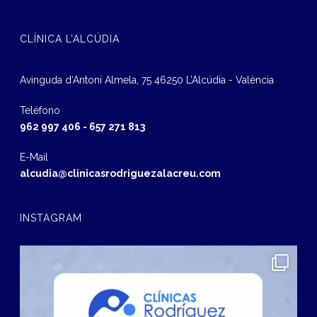
CLÍNICA L’ALCÚDIA
Avinguda d‘Antoni Almela, 75 46250 L’Alcúdia - València
Teléfono
962 997 406
-
657 271 813
E-Mail
alcudia@clinicasrodriguezalacreu.com
INSTAGRAM