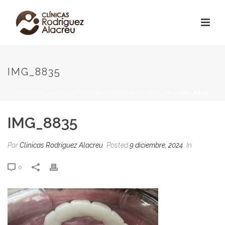
IMG_8835
PORTADA
»
IMPLANTE SOBRE DIENTES NATURALES
»
IMG_8835
IMG_8835
Por
Clínicas Rodríguez Alacreu
Posted
9 diciembre, 2024
In
0