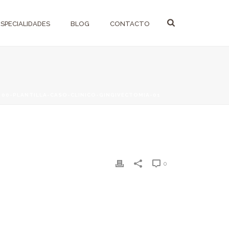
ESPECIALIDADES
BLOG
CONTACTO
»
00-PLANTILLA-CASO-CLINICO-GINGIVECTOMIA-01
0