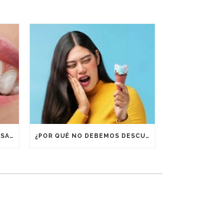
¿POR QUÉ ES IMPORTANTE USAR RETENEDORES DESPUÉS DE UN TRATAMIENTO DE ORTODONCIA?
¿POR QUÉ NO DEBEMOS DESCUIDAR LA BOCA EN VACACIONES?