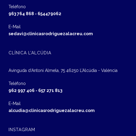
Teléfono
963 764 868
-
654479062
E-Mail
sedavi@clinicasrodriguezalacreu.com
CLÍNICA L’ALCÚDIA
Avinguda d‘Antoni Almela, 75 46250 L’Alcúdia - València
Teléfono
962 997 406
-
657 271 813
E-Mail
alcudia@clinicasrodriguezalacreu.com
INSTAGRAM