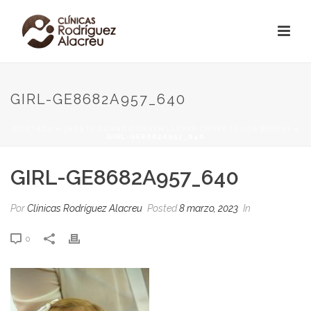
GIRL-GE8682A957_640
PORTADA
»
¿HASTA CUÁNDO DEBEN LLEVAR CHUPETE LOS BEBES?
»
GIRL-GE8682A957_640
GIRL-GE8682A957_640
Por
Clínicas Rodríguez Alacreu
Posted
8 marzo, 2023
In
0