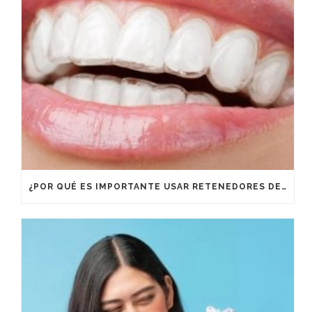
¿POR QUÉ ES IMPORTANTE USAR RETENEDORES DESPUÉS DE UN TRATAMIENTO DE ORTODONCIA?