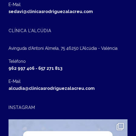
E-Mail
sedavi@clinicasrodriguezalacreu.com
CLÍNICA L’ALCÚDIA
Avinguda d‘Antoni Almela, 75 46250 L’Alcúdia - València
Teléfono
962 997 406
-
657 271 813
E-Mail
alcudia@clinicasrodriguezalacreu.com
INSTAGRAM