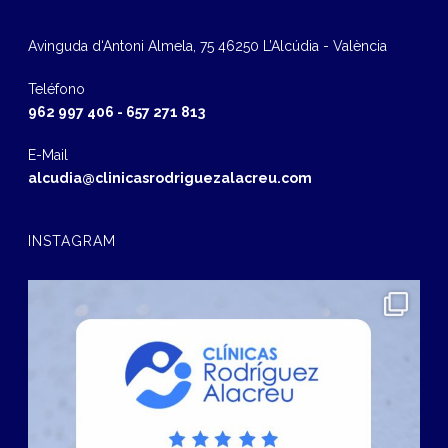
Avinguda d‘Antoni Almela, 75 46250 L’Alcúdia - València
Teléfono
962 997 406
-
657 271 813
E-Mail
alcudia@clinicasrodriguezalacreu.com
INSTAGRAM