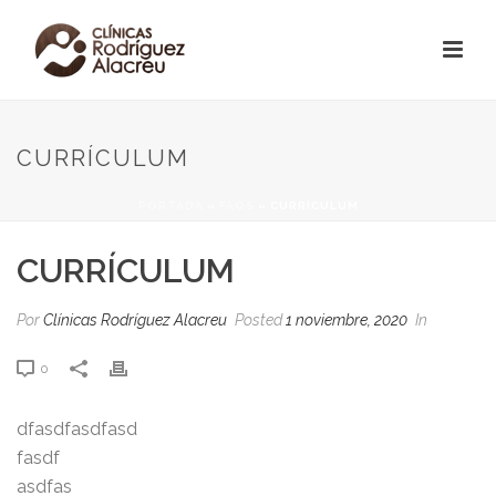
CURRÍCULUM
PORTADA
»
FAQS
»
CURRÍCULUM
CURRÍCULUM
Por
Clínicas Rodríguez Alacreu
Posted
1 noviembre, 2020
In
0
dfasdfasdfasd
fasdf
asdfas