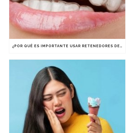
¿POR QUÉ ES IMPORTANTE USAR RETENEDORES DESPUÉS DE UN TRATAMIENTO DE ORTODONCIA?