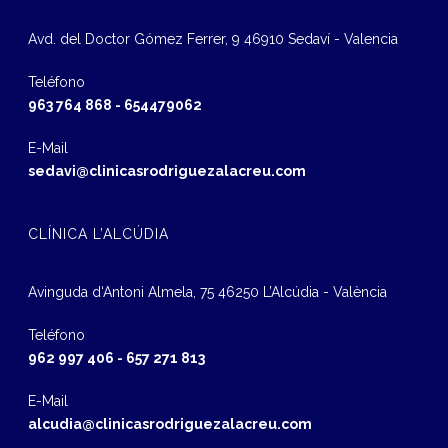
Avd. del Doctor Gómez Ferrer, 9 46910 Sedaví - Valencia
Teléfono
963 764 868
-
654479062
E-Mail
sedavi@clinicasrodriguezalacreu.com
CLÍNICA L’ALCÚDIA
Avinguda d‘Antoni Almela, 75 46250 L’Alcúdia - València
Teléfono
962 997 406
-
657 271 813
E-Mail
alcudia@clinicasrodriguezalacreu.com