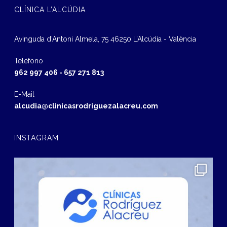
CLÍNICA L’ALCÚDIA
Avinguda d‘Antoni Almela, 75 46250 L’Alcúdia - València
Teléfono
962 997 406
-
657 271 813
E-Mail
alcudia@clinicasrodriguezalacreu.com
INSTAGRAM