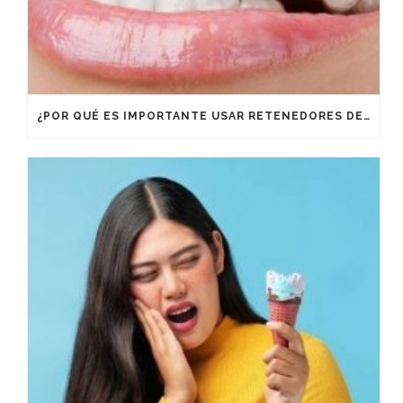
¿POR QUÉ ES IMPORTANTE USAR RETENEDORES DESPUÉS DE UN TRATAMIENTO DE ORTODONCIA?