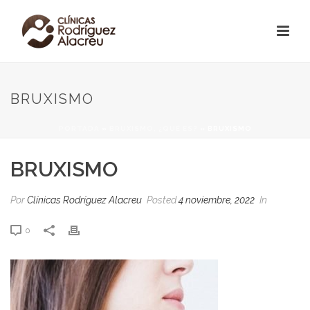
BRUXISMO
PORTADA
»
BRUXISMO, ¿QUÉ ES?
»
BRUXISMO
BRUXISMO
Por
Clínicas Rodríguez Alacreu
Posted
4 noviembre, 2022
In
0