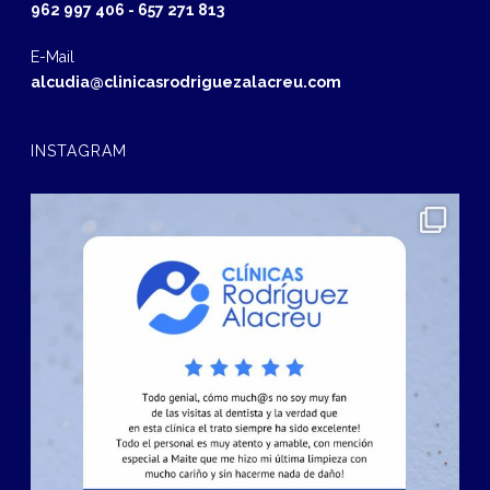
962 997 406
-
657 271 813
E-Mail
alcudia@clinicasrodriguezalacreu.com
INSTAGRAM