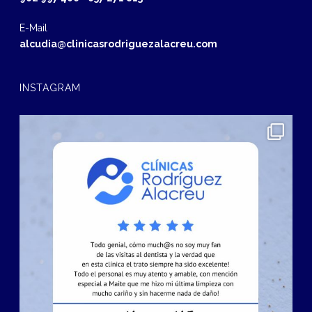
E-Mail
alcudia@clinicasrodriguezalacreu.com
INSTAGRAM