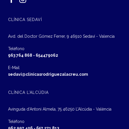
CLÍNICA SEDAVÍ
Avd. del Doctor Gómez Ferrer, 9 46910 Sedaví - Valencia
Teléfono
963 764 868
-
654479062
E-Mail
sedavi@clinicasrodriguezalacreu.com
CLÍNICA L’ALCÚDIA
Avinguda d‘Antoni Almela, 75 46250 L’Alcúdia - València
Teléfono
962 997 406
-
657 271 813