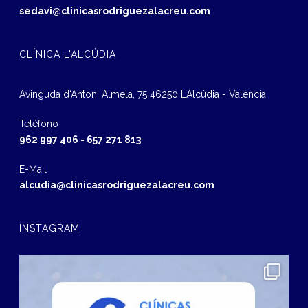
sedavi@clinicasrodriguezalacreu.com
CLÍNICA L’ALCÚDIA
Avinguda d‘Antoni Almela, 75 46250 L’Alcúdia - València
Teléfono
962 997 406
-
657 271 813
E-Mail
alcudia@clinicasrodriguezalacreu.com
INSTAGRAM