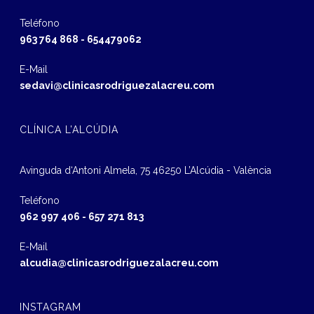
Teléfono
963 764 868
-
654479062
E-Mail
sedavi@clinicasrodriguezalacreu.com
CLÍNICA L’ALCÚDIA
Avinguda d‘Antoni Almela, 75 46250 L’Alcúdia - València
Teléfono
962 997 406
-
657 271 813
E-Mail
alcudia@clinicasrodriguezalacreu.com
INSTAGRAM