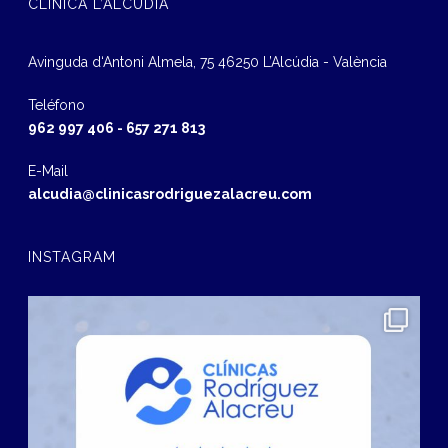
CLÍNICA L’ALCÚDIA
Avinguda d‘Antoni Almela, 75 46250 L’Alcúdia - València
Teléfono
962 997 406
-
657 271 813
E-Mail
alcudia@clinicasrodriguezalacreu.com
INSTAGRAM