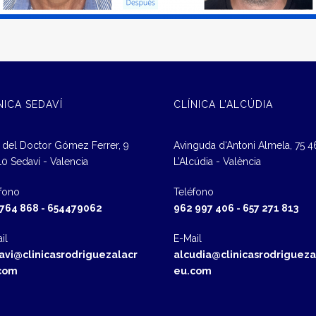
NICA SEDAVÍ
CLÍNICA L’ALCÚDIA
 del Doctor Gómez Ferrer, 9
Avinguda d‘Antoni Almela, 75 
0 Sedaví - Valencia
L’Alcúdia - València
fono
Teléfono
 764 868
-
654479062
962 997 406
-
657 271 813
il
E-Mail
avi@clinicasrodriguezalacr
alcudia@clinicasrodrigueza
com
eu.com