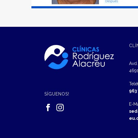
CLÍ
Avd.
4691
Telé
963
SÍGUENOS!
E-Ma
sed
eu.