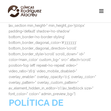
[av_section min_height=” min_height_px=’500px’
padding=’default’ shadow=’no-shadow’
bottom_border=’no-border-styling’
bottom_border_diagonal_color=’#333333′
bottom_border_diagonal_direction=’scroll’
bottom_border_style=’scroll’ scroll_down=” id=”
color=’main_color’ custom_bg=” src=” attach=’scroll’
position=’top left’ repeat=’no-repeat’ video=”
video_ratio=’16:9′ video_mobile_disabled=”
overlay_enable=” overlay_opacity=’0.5′ overlay_color=”
overlay_pattern=” overlay_custom_pattern=”
av_element_hidden_in_editor=’0′] [av_textblock size=”
font_color=” color=” admin_preview_bg=”]
POLÍTICA DE