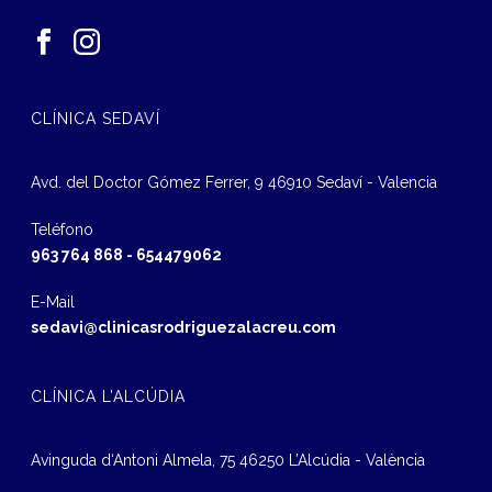
CLÍNICA SEDAVÍ
Avd. del Doctor Gómez Ferrer, 9 46910 Sedaví - Valencia
Teléfono
963 764 868
-
654479062
E-Mail
sedavi@clinicasrodriguezalacreu.com
CLÍNICA L’ALCÚDIA
Avinguda d‘Antoni Almela, 75 46250 L’Alcúdia - València