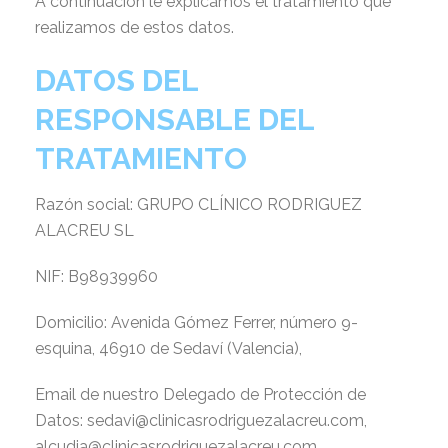
A continuación le explicamos el tratamiento que
realizamos de estos datos.
DATOS DEL
RESPONSABLE DEL
TRATAMIENTO
Razón social: GRUPO CLÍNICO RODRIGUEZ
ALACREU SL
NIF: B98939960
Domicilio: Avenida Gómez Ferrer, número 9-
esquina, 46910 de Sedaví (Valencia),
Email de nuestro Delegado de Protección de
Datos: sedavi@clinicasrodriguezalacreu.com,
alcudia@clinicasrodriguezalacreu.com