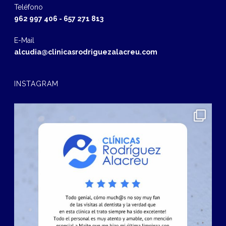
Teléfono
962 997 406
-
657 271 813
E-Mail
alcudia@clinicasrodriguezalacreu.com
INSTAGRAM