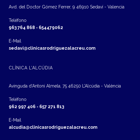
Avd. del Doctor Gómez Ferrer, 9 46910 Sedaví - Valencia
Teléfono
963 764 868
-
654479062
E-Mail
sedavi@clinicasrodriguezalacreu.com
CLÍNICA L’ALCÚDIA
Avinguda d‘Antoni Almela, 75 46250 L’Alcúdia - València
Teléfono
962 997 406
-
657 271 813
E-Mail
alcudia@clinicasrodriguezalacreu.com