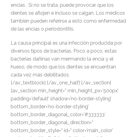
encías . Si no se trata, puede provocar que los
dientes se aflojen e incluso se caigan. Los médicos
también pueden referirse a esto como enfermedad
de las encías o periodontitis.
La causa principal es una infección producida por
diversos tipos de bacterias. Poco a poco, estas
bacterias dañinas van mermando la encía y el
hueso, de modo que los dientes se encuentran
cada vez más debilitados.
[/av_textblock] [/av_one_half] [/av_section]
[av_section min_height=” min_height_px=’500px’
padding=’default’ shadow=’no-border-styling’
bottom_border=’no-border-styling’
bottom_border_diagonal_color=’#333333′
bottom_border_diagonal_direction=”
bottom_border_style=” id=” color=’main_color’