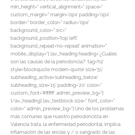
min_height=” vertical_alignment=” space=”
custom_margin=” margin=’0px’ padding=’0px’
border=” border_color=” radius=’0px’
background_color=” src=”
background_position=’top left’
background_repeat=’no-repeat’ animation=”
mobile_display=”] [av_heading heading=’¿Cuáles
son las causas de la periodoncia?’ tag=’h2′
style=’blockquote modern-quote’ size=’51’
subheading_active=’subheading_below’
subheading_size=’15’ padding=’20’ color=”
custom_font=’#ffffff’ admin_preview_bg=”]
[/av_heading] [av_textblock size=” font_color=”
color=” admin_preview_bg=”]
Uno de los problemas
más comunes que nuestro periodoncista en
Valencia trata, la enfermedad periodontal, implica
inflamación de las encías y / o sangrado de las