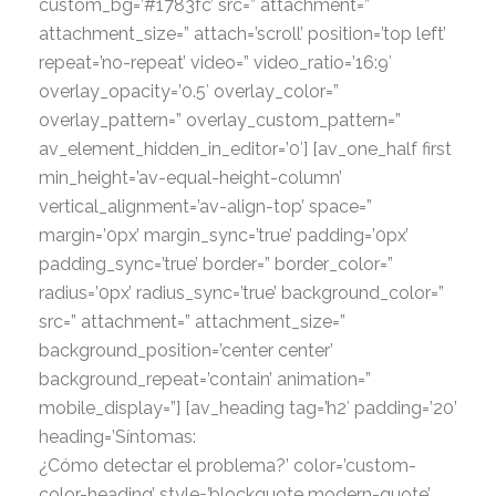
custom_bg=’#1783fc’ src=” attachment=”
attachment_size=” attach=’scroll’ position=’top left’
repeat=’no-repeat’ video=” video_ratio=’16:9′
overlay_opacity=’0.5′ overlay_color=”
overlay_pattern=” overlay_custom_pattern=”
av_element_hidden_in_editor=’0′] [av_one_half first
min_height=’av-equal-height-column’
vertical_alignment=’av-align-top’ space=”
margin=’0px’ margin_sync=’true’ padding=’0px’
padding_sync=’true’ border=” border_color=”
radius=’0px’ radius_sync=’true’ background_color=”
src=” attachment=” attachment_size=”
background_position=’center center’
background_repeat=’contain’ animation=”
mobile_display=”] [av_heading tag=’h2′ padding=’20’
heading=’Síntomas:
¿Cómo detectar el problema?’ color=’custom-
color-heading’ style=’blockquote modern-quote’