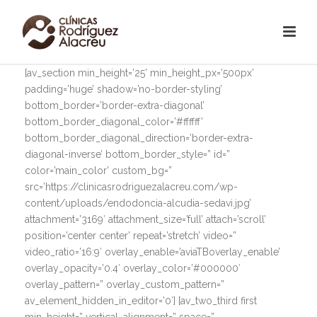
[av_section min_height=’25’ min_height_px=’500px’
padding=’huge’ shadow=’no-border-styling’
bottom_border=’border-extra-diagonal’
bottom_border_diagonal_color=’#ffffff’
bottom_border_diagonal_direction=’border-extra-
diagonal-inverse’ bottom_border_style=” id=”
color=’main_color’ custom_bg=”
src=’https://clinicasrodriguezalacreu.com/wp-
content/uploads/endodoncia-alcudia-sedavi.jpg’
attachment=’3169′ attachment_size=’full’ attach=’scroll’
position=’center center’ repeat=’stretch’ video=”
video_ratio=’16:9′ overlay_enable=’aviaTBoverlay_enable’
overlay_opacity=’0.4′ overlay_color=’#000000′
overlay_pattern=” overlay_custom_pattern=”
av_element_hidden_in_editor=’0′] [av_two_third first