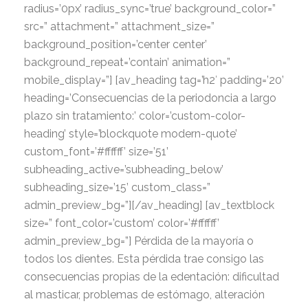
radius=’0px’ radius_sync=’true’ background_color=”
src=” attachment=” attachment_size=”
background_position=’center center’
background_repeat=’contain’ animation=”
mobile_display=”] [av_heading tag=’h2′ padding=’20’
heading=’Consecuencias de la periodoncia a largo
plazo sin tratamiento:’ color=’custom-color-
heading’ style=’blockquote modern-quote’
custom_font=’#ffffff’ size=’51’
subheading_active=’subheading_below’
subheading_size=’15’ custom_class=”
admin_preview_bg=”][/av_heading] [av_textblock
size=” font_color=’custom’ color=’#ffffff’
admin_preview_bg=”]
Pérdida de la mayoría o
todos los dientes. Esta pérdida trae consigo las
consecuencias propias de la edentación: dificultad
al masticar, problemas de estómago, alteración