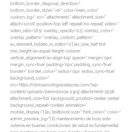
bottom_border_diagonal_direction=”
bottom_border_style=” id=” color=’main_color’
custom_bg=” src=” attachment=” attachment_size=”
attach=’scroll’ position=’top left’ repeat=’no-repeat’ video=”
video_ratio=’16:9′ overlay_opacity=’0.5′ overlay_color=”
overlay_pattern=” overlay_custom_pattern=”
av_element_hidden_in_editor=’0′] [av_one_half first
min_height=’av-equal-height-column’
vertical_alignment=’av-align-top’ space=” margin=’0px’
margin_sync=’true’ padding=’0px’ padding_sync=’true’
border=” border_color=” radius=’0px’ radius_sync=’true’
background_color=”
src=’https://clinicasrodriguezalacreu.com/wp-
content/uploads/periodoncia-2.jpg’ attachment=’2938′
attachment_size=’full’ background_position=’center center’
background_repeat=’contain’ animation=”
mobile_display=”] [av_textblock size=” font_color=” color=”
admin_preview_bg=”]
El mantenimiento de todo este
sistema en buenas condiciones de salud es fundamental