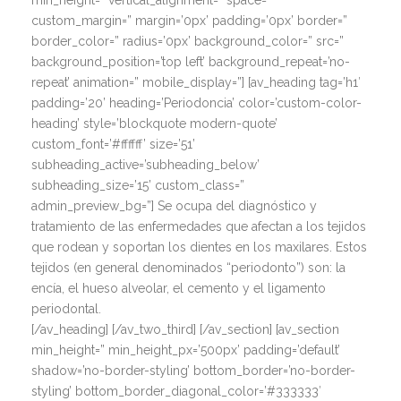
min_height=” vertical_alignment=” space=”
custom_margin=” margin=’0px’ padding=’0px’ border=”
border_color=” radius=’0px’ background_color=” src=”
background_position=’top left’ background_repeat=’no-
repeat’ animation=” mobile_display=”] [av_heading tag=’h1′
padding=’20’ heading=’Periodoncia’ color=’custom-color-
heading’ style=’blockquote modern-quote’
custom_font=’#ffffff’ size=’51’
subheading_active=’subheading_below’
subheading_size=’15’ custom_class=”
admin_preview_bg=”] Se ocupa del diagnóstico y
tratamiento de las enfermedades que afectan a los tejidos
que rodean y soportan los dientes en los maxilares. Estos
tejidos (en general denominados “periodonto”) son: la
encía, el hueso alveolar, el cemento y el ligamento
periodontal.
[/av_heading] [/av_two_third] [/av_section] [av_section
min_height=” min_height_px=’500px’ padding=’default’
shadow=’no-border-styling’ bottom_border=’no-border-
styling’ bottom_border_diagonal_color=’#333333′