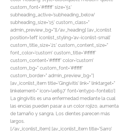
custom_font=’#ffffff’ size=’51’
subheading_active=’subheading_below’
subheading_size=’15’ custom_class=”
admin_preview_bg=”][/av_heading] [av_iconlist
position=’left’ iconlist_styling=’av-iconlist-small’
custom_title_size=’21’ custom_content_size=”
font_color=’custom’ custom_title=’#ffffff’
custom_content=’#ffffff’ color=’custom’
custom_bg=” custom_font=’#ffffff’
custom_border=” admin_preview_bg=”]
[av_iconlist_item title=’Gingivitis’ link=” linktarget=”
linkelement=” icon=’ue897′ font=’entypo-fontello’]
La gingivitis es una enfermedad mediante la cual
las encías pueden pasar a un color rojizo, aumenta
de tamaño y sangra. Los dientes parecen más
largos.
[/av_iconlist_item] [av_iconlist_item title=’Sarro’