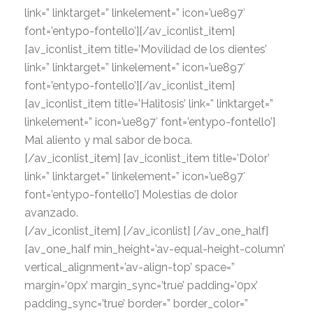
link=” linktarget=” linkelement=” icon=’ue897′
font=’entypo-fontello’][/av_iconlist_item]
[av_iconlist_item title=’Movilidad de los dientes’
link=” linktarget=” linkelement=” icon=’ue897′
font=’entypo-fontello’][/av_iconlist_item]
[av_iconlist_item title=’Halitosis’ link=” linktarget=”
linkelement=” icon=’ue897′ font=’entypo-fontello’]
Mal aliento y mal sabor de boca.
[/av_iconlist_item] [av_iconlist_item title=’Dolor’
link=” linktarget=” linkelement=” icon=’ue897′
font=’entypo-fontello’]
Molestias de dolor
avanzado.
[/av_iconlist_item] [/av_iconlist] [/av_one_half]
[av_one_half min_height=’av-equal-height-column’
vertical_alignment=’av-align-top’ space=”
margin=’0px’ margin_sync=’true’ padding=’0px’
padding_sync=’true’ border=” border_color=”