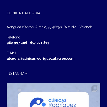
CLÍNICA L’ALCÚDIA
Avinguda d‘Antoni Almela, 75 46250 L’Alcúdia - València
Teléfono
962 997 406
-
657 271 813
E-Mail
alcudia@clinicasrodriguezalacreu.com
INSTAGRAM