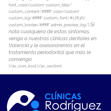
font_color=’custom’ custom_title=”
custom_content=’#ffffff’ color=’custom’
custom_bg=’#ffffff’ custom_font=’#1783fc’
Si
custom_border=’#ffffff’ admin_preview_bg=”]
nota cualquiera de estos síntomas,
venga a nuestras clínicas dentales en
Valencia y le asesoraremos en el
tratamiento periodontal que más le
convenga.
[/av_icon_box] [/av_section]