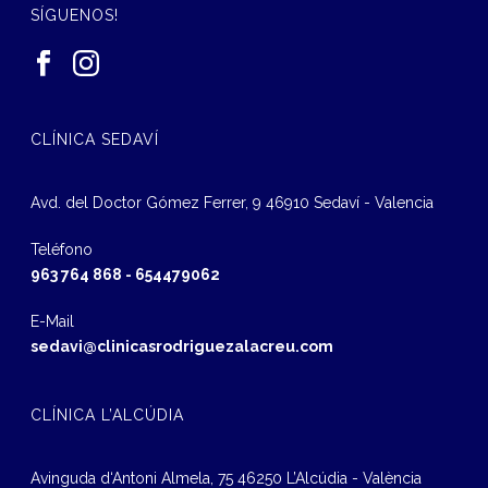
SÍGUENOS!
CLÍNICA SEDAVÍ
Avd. del Doctor Gómez Ferrer, 9 46910 Sedaví - Valencia
Teléfono
963 764 868
-
654479062
E-Mail
sedavi@clinicasrodriguezalacreu.com
CLÍNICA L’ALCÚDIA
Avinguda d‘Antoni Almela, 75 46250 L’Alcúdia - València