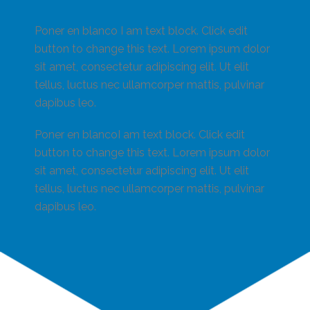
Poner en blanco I am text block. Click edit
button to change this text. Lorem ipsum dolor
sit amet, consectetur adipiscing elit. Ut elit
tellus, luctus nec ullamcorper mattis, pulvinar
dapibus leo.
Poner en blancoI am text block. Click edit
button to change this text. Lorem ipsum dolor
sit amet, consectetur adipiscing elit. Ut elit
tellus, luctus nec ullamcorper mattis, pulvinar
dapibus leo.