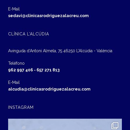
E-Mail
sedavi@clinicasrodriguezalacreu.com
CLÍNICA L’ALCÚDIA
Avinguda d‘Antoni Almela, 75 46250 L’Alcúdia - València
Teléfono
962 997 406
-
657 271 813
E-Mail
alcudia@clinicasrodriguezalacreu.com
INSTAGRAM