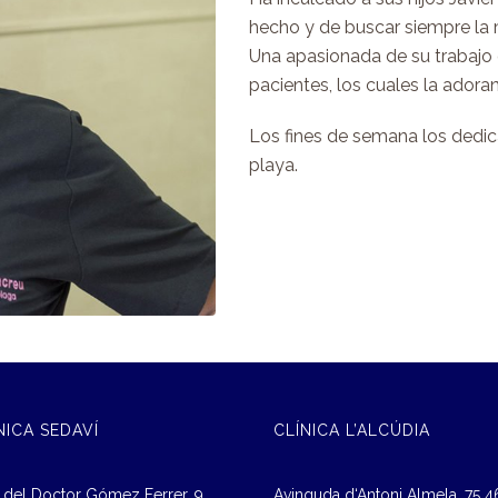
hecho y de buscar siempre la m
Una apasionada de su trabajo
pacientes, los cuales la adoran
Los fines de semana los dedica
playa.
NICA SEDAVÍ
CLÍNICA L’ALCÚDIA
 del Doctor Gómez Ferrer, 9
Avinguda d‘Antoni Almela, 75 