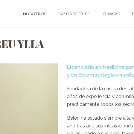
NOSOTROS
CASOS DE ÉXITO
CLÍNICAS
REU YLLA
Licenciada en Medicina por
y en Estomatología en 1984
Fundadora de la clínica denta
años de experiencia y con infi
prácticamente todos los secto
Belén ha estado siempre a la
año tras año sus instalaciones 
Ha inculcado a sus hijos Javier