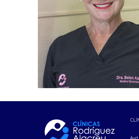
CLÍ
Avd.