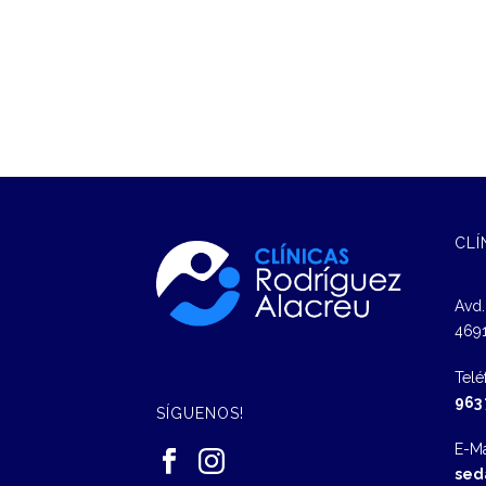
CLÍ
Avd.
4691
Telé
963
SÍGUENOS!
E-Ma
sed