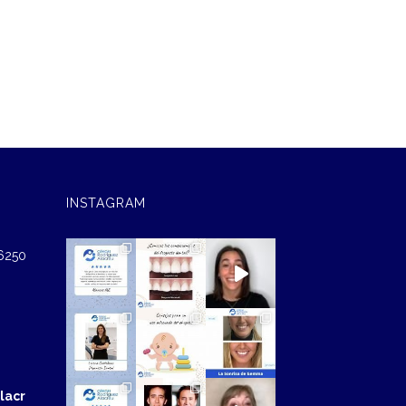
INSTAGRAM
46250
lacr