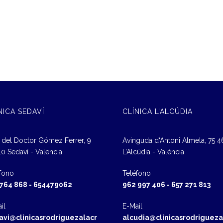
NICA SEDAVÍ
CLÍNICA L’ALCÚDIA
 del Doctor Gómez Ferrer, 9
Avinguda d‘Antoni Almela, 75 
0 Sedaví - Valencia
L’Alcúdia - València
fono
Teléfono
 764 868
-
654479062
962 997 406
-
657 271 813
il
E-Mail
avi@clinicasrodriguezalacr
alcudia@clinicasrodrigueza