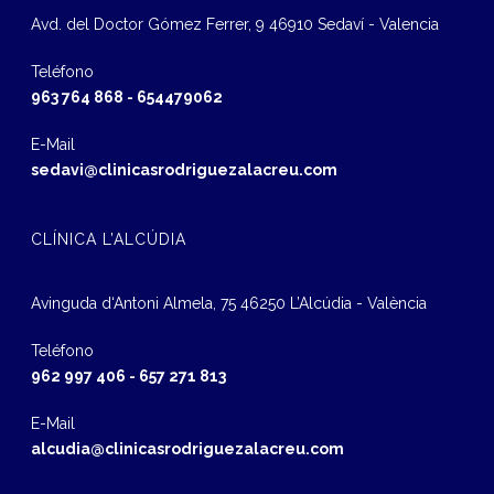
Avd. del Doctor Gómez Ferrer, 9 46910 Sedaví - Valencia
Teléfono
963 764 868
-
654479062
E-Mail
sedavi@clinicasrodriguezalacreu.com
CLÍNICA L’ALCÚDIA
Avinguda d‘Antoni Almela, 75 46250 L’Alcúdia - València
Teléfono
962 997 406
-
657 271 813
E-Mail
alcudia@clinicasrodriguezalacreu.com