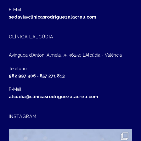
E-Mail
sedavi@clinicasrodriguezalacreu.com
CLÍNICA L’ALCÚDIA
Avinguda d‘Antoni Almela, 75 46250 L’Alcúdia - València
Teléfono
962 997 406
-
657 271 813
E-Mail
alcudia@clinicasrodriguezalacreu.com
INSTAGRAM