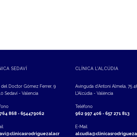
NICA SEDAVÍ
CLÍNICA L’ALCÚDIA
 del Doctor Gómez Ferrer, 9
Avinguda d‘Antoni Almela, 75 
0 Sedaví - Valencia
L’Alcúdia - València
fono
Teléfono
 764 868
-
654479062
962 997 406
-
657 271 813
il
E-Mail
avi@clinicasrodriguezalacr
alcudia@clinicasrodrigueza