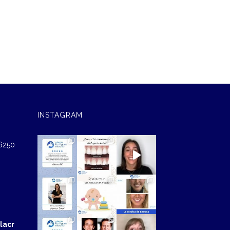
INSTAGRAM
46250
lacr