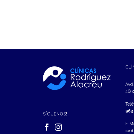
CLÍ
Avd.
4691
Telé
963
SÍGUENOS!
E-Ma
sed