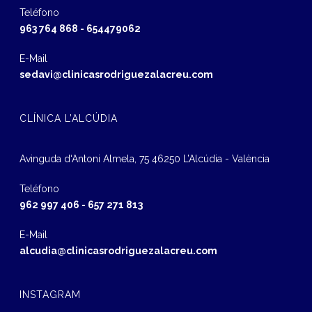
Teléfono
963 764 868
-
654479062
E-Mail
sedavi@clinicasrodriguezalacreu.com
CLÍNICA L’ALCÚDIA
Avinguda d‘Antoni Almela, 75 46250 L’Alcúdia - València
Teléfono
962 997 406
-
657 271 813
E-Mail
alcudia@clinicasrodriguezalacreu.com
INSTAGRAM